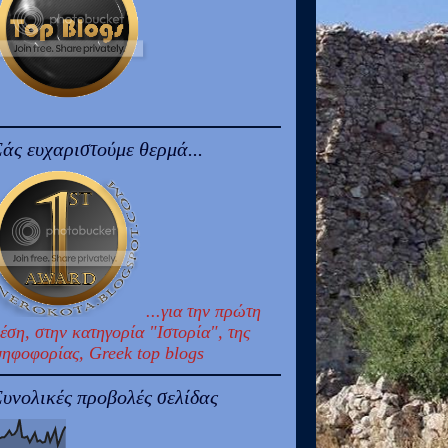
άς ευχαριστούμε θερμά...
...για την πρώτη
έση, στην κατηγορία "Ιστορία", της
ηφοφορίας, Greek top blogs
υνολικές προβολές σελίδας