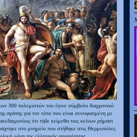
Μ
 των 300 πολεμιστών του έγινε σύμβολο διαχρονικό
λης αγάπης για τον τόπο που είναι συνυφασμένη με
Λακεδαιμονίοις ότι τήδε κείμεθα τοις κείνων ρήμασι
αράχτηκε στο μνημείο που στήθηκε στις Θερμοπύλες
ολική μάχη της ελληνικής αρχαιότητας…