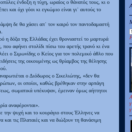
πύλες ένδοξη η τύχη, ωραίος ο θάνατός τους, κι ο
ει και όχι γόοι κι εγκώμιο είναι γι᾽ αυτούς το
λάμψη δε θα χάσει απ᾽ τον καιρό τον παντοδαμαστή
ι.
P
ρό η δόξα της Ελλάδας έχει θρονιαστεί το μαρτυρά
, που αφήνει στολίδι πίσω του αρετής τρανό κι ένα
λέει ο Σιμωνίδης ο Κείος για τον πολεμικό άθλο που
ειδήσεις της οικουμένης ως θρίαμβος της θέλησης
μού.
ναρωτιέται ο Διόδωρος ο Σικελιώτης, «δεν θα
θρώπων, οι οποίοι, καθώς βρέθηκαν στην αρπάγη
σεως, σωματικά υπέκυψαν, έμειναν όμως αήττητοι
Α
γ
ορία αναφέρονται».
γ
ε την ψυχή και το κουράγιο στους Έλληνες να
 και τις Πλαταιές και να διώξουν τη θανάσιμη