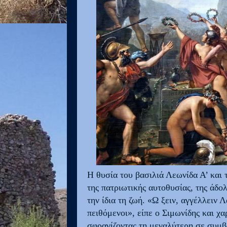
Η θυσία του βασιλιά Λεωνίδα Α’ και
της πατριωτικής αυτοθυσίας, της άδο
την ίδια τη ζωή. «Ω ξειν, αγγέλλειν 
πειθόμενοι», είπε ο Σιμωνίδης και χ
σφραγίζοντας τη μεγαλύτερη σε συμβ