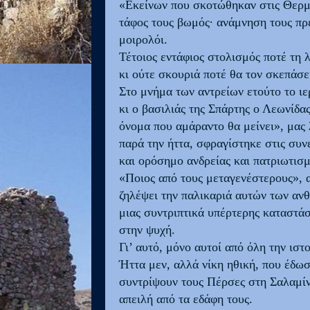
«Εκείνων που σκοτώθηκαν στις Θερμο
τάφος τους βωμός· ανάμνηση τους πρέπ
μοιρολόι.
Τέτοιος εντάφιος στολισμός ποτέ τη 
κι ούτε σκουριά ποτέ θα τον σκεπάσε
Στο μνήμα των αντρείων ετούτο το ιε
κι ο βασιλιάς της Σπάρτης ο Λεωνίδας
όνομα που αμάραντο θα μείνει», μας 
παρά την ήττα, σφραγίστηκε στις συν
και ορόσημο ανδρείας και πατριωτισ
«Ποιος από τους μεταγενέστερους», α
ζηλέψει την παλικαριά αυτών των αν
μιας συντριπτικά υπέρτερης καταστά
στην ψυχή.
Γι’ αυτό, μόνο αυτοί από όλη την ιστ
Ήττα μεν, αλλά νίκη ηθική, που έδωσ
συντρίψουν τους Πέρσες στη Σαλαμίνα
απειλή από τα εδάφη τους.