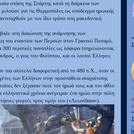
αία στάση της Σπάρτης κατά τη διάρκεια των
μιλούσε για τις Θερμοπύλες ως υπόδειγμα ηρωικής
αντιταχθούν με τον ίδιο τρόπο στη μακεδονική
βαλε στη διαιώνιση της ανάμνησης των
κη του εναντίον των Περσών στον Γρανικό Ποταμό,
Σ
 300 περσικές πανοπλίες ως λάφυρα (σημειώνοντας
δρος, ο γιος του Φιλίππου, και οι λοιποί Έλληνες
 πια ολότελα διαφορετική από το 480 π.Χ., όταν οι
ηγέτες των Ελλήνων στην προσπάθεια αναχαίτισης
τιάτες δεν ξέχασαν ποτέ τον ήρωά τους και τον άθλο
τα ελληνιστικά χρόνια ανέγειραν ένα ηρώο στην πόλη
θ
τήσιες γιορτές προς τιμήν του («Λεωνίδαια»).
ψ
Σ