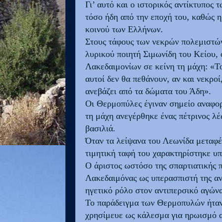
Γι’ αυτό και ο ιστορικός αντίκτυπο
τόσο ήδη από την εποχή του, καθώς 
κοινού των Ελλήνων.
Στους τάφους των νεκρών πολεμιστών
λυρικού ποιητή Σιμωνίδη του Κείου, 
Λακεδαιμονίων σε κείνη τη μάχη: «Τ
αυτοί δεν θα πεθάνουν, αν και νεκροί
ανεβάζει από τα δώματα του Άδη».
Οι Θερμοπύλες έγιναν σημείο αναφορ
τη μάχη ανεγέρθηκε ένας πέτρινος λ
βασιλιά.
Όταν τα λείψανα του Λεωνίδα μεταφέρ
τιμητική ταφή του χαρακτηρίστηκε υ
Ο άριστος ωστόσο της σπαρτιατικής π
Λακεδαιμόνας ως υπερασπιστή της αν
ηγετικό ρόλο στον αντιπερσικό αγών
Το παράδειγμα των Θερμοπυλών ήταν
χρησίμευε ως κάλεσμα για ηρωισμό α