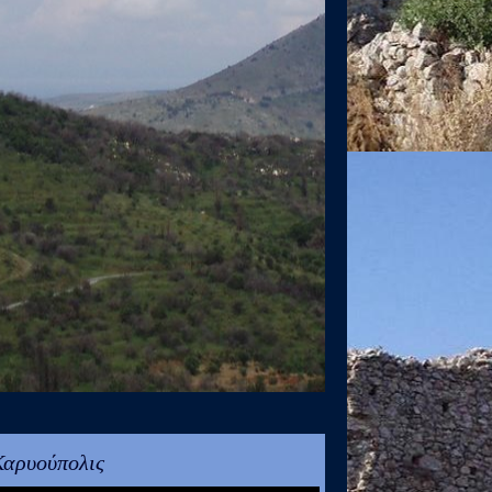
Καρυούπολις