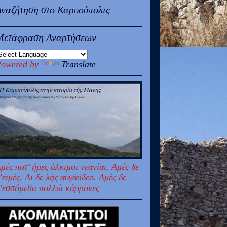
Αναζήτηση στο Καρυούπολις
Μετάφραση Αναρτήσεων
owered by
Translate
μές ποτ’ ήμες άλκιμοι νεανίαι. Αμές δε
’ειμές. Αι δε λής αυγάσδεο. Αμές δε
’εσσόμεθα πολλώ κάρρονες