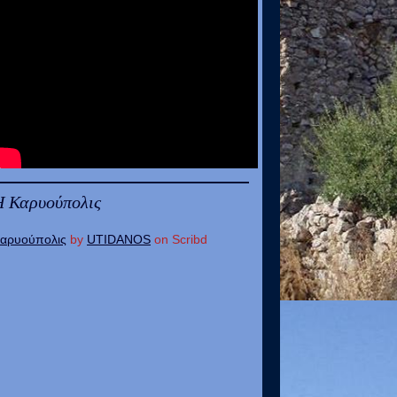
Η Καρυούπολις
αρυούπολις
by
UTIDANOS
on Scribd