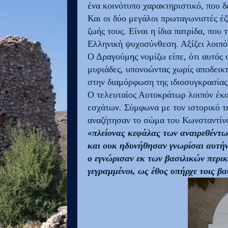
ένα κοινότυπο χαρακτηριστικό, που δ
Και οι δύο μεγάλοι πρωταγωνιστές έζ
ζωής τους. Είναι η ίδια πατρίδα, πο
Ελληνική ψυχοσύνθεση. Αξίζει λοιπό
Ο Δραγούμης νομίζω είπε, ότι αυτός ο
μυριάδες, υπονοώντας χωρίς αποδεικτ
στην διαμόρφωση της ιδιοσυγκρασίας 
Ο τελευταίος Αυτοκράτωρ λοιπόν έκα
εσχάτων. Σύμφωνα με τον ιστορικό τ
αναζήτησαν το σώμα του Κωνσταντίνο
«πλείονας κεφάλας των αναιρεθέντων
και ουκ ηδυνήθησαν γνωρίσαι αυτήν
ο εγνώρισαν εκ των βασιλικών περικ
γεγραμμένοι, ως έθος υπήρχε τοις βα