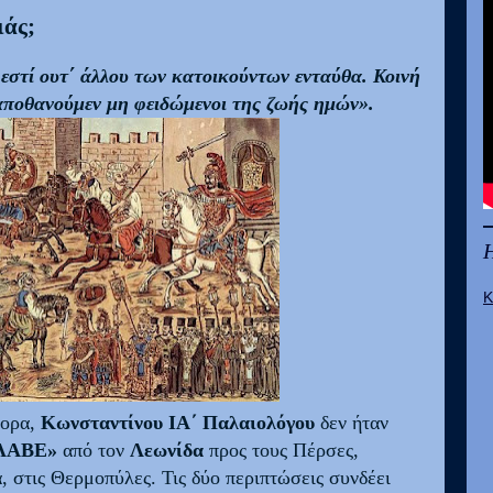
ιάς;
ν εστί ουτ΄ άλλου των κατοικούντων ενταύθα. Κοινή
αποθανούμεν μη φειδώμενοι της ζωής ημών».
Κ
τορα,
Κωνσταντίνου ΙΑ΄ Παλαιολόγου
δεν ήταν
ΛΑΒΕ»
από τον
Λεωνίδα
προς τους Πέρσες,
α, στις Θερμοπύλες. Τις δύο περιπτώσεις συνδέει