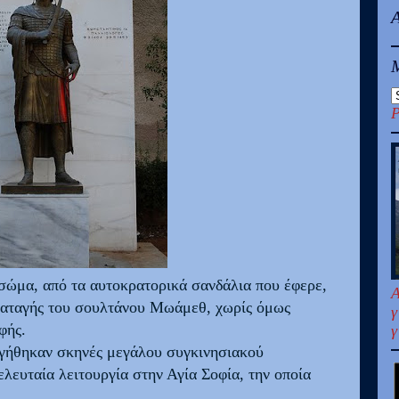
P
σώμα, από τα αυτοκρατορικά σανδάλια που έφερε,
Α
 διαταγής του σουλτάνου Μωάμεθ, χωρίς όμως
γ
φής.
γ
γήθηκαν σκηνές μεγάλου συγκινησιακού
λευταία λειτουργία στην Αγία Σοφία, την οποία