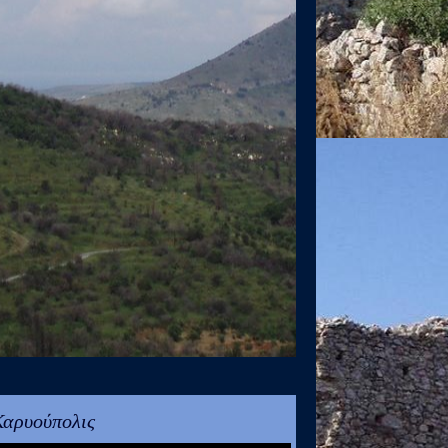
Καρυούπολις