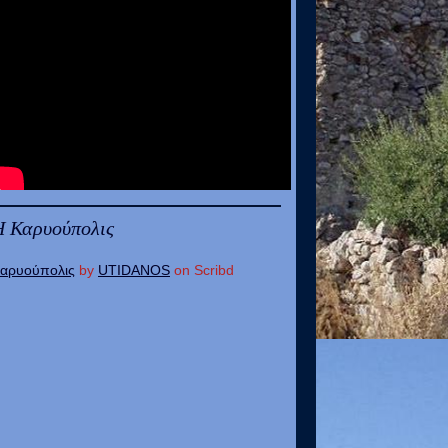
Η Καρυούπολις
αρυούπολις
by
UTIDANOS
on Scribd