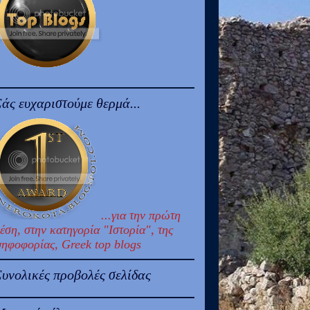
άς ευχαριστούμε θερμά...
...για την πρώτη
έση, στην κατηγορία "Ιστορία", της
ηφοφορίας, Greek top blogs
υνολικές προβολές σελίδας