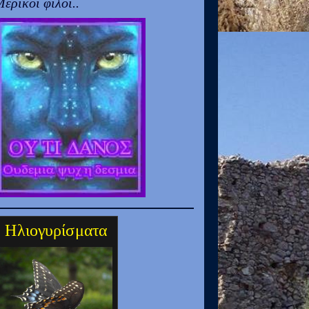
ερικοί φίλοι..