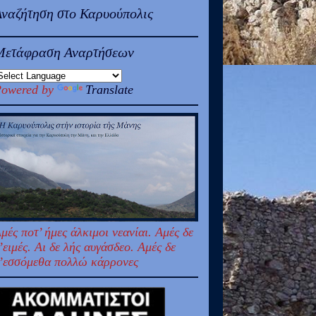
Αναζήτηση στο Καρυούπολις
Μετάφραση Αναρτήσεων
owered by
Translate
μές ποτ’ ήμες άλκιμοι νεανίαι. Αμές δε
’ειμές. Αι δε λής αυγάσδεο. Αμές δε
’εσσόμεθα πολλώ κάρρονες